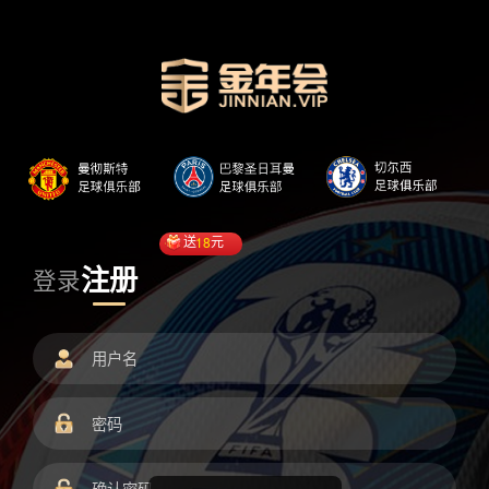
送
18
元
注册
登录