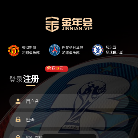
送
18
元
注册
登录